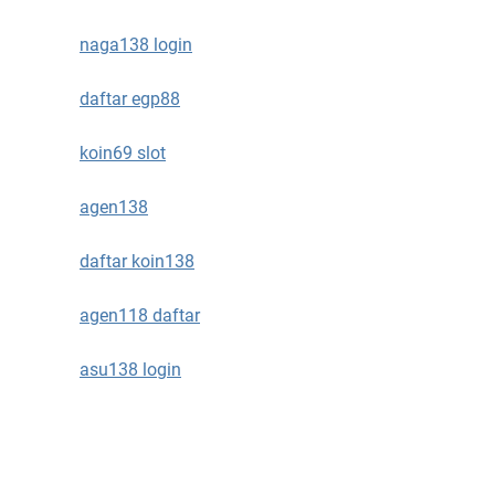
naga138 login
daftar egp88
koin69 slot
agen138
daftar koin138
agen118 daftar
asu138 login
king138
situs toto