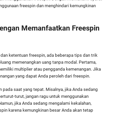
enggunaan freespin dan menghindari kemungkinan
dengan Memanfaatkan Freespin
dan ketentuan freespin, ada beberapa tips dan trik
eluang memenangkan uang tanpa modal. Pertama,
memiliki multiplier atau pengganda kemenangan. Jika
enangan yang dapat Anda peroleh dari freespin.
 pada saat yang tepat. Misalnya, jika Anda sedang
rturut-turut, jangan ragu untuk menggunakan
amun, jika Anda sedang mengalami kekalahan,
spin karena kemungkinan besar Anda akan tetap