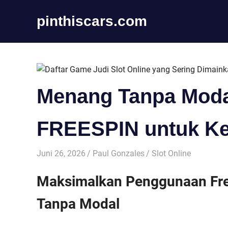
Skip
pinthiscars.com
to
content
pinthiscars.com
Menang Tanpa Moda
FREESPIN untuk Ke
Juni 26, 2026
Paul Gonzales
Slot Online
Maksimalkan Penggunaan Fre
Tanpa Modal