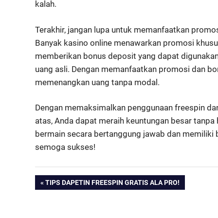
kalah.
Terakhir, jangan lupa untuk memanfaatkan promos
Banyak kasino online menawarkan promosi khusus
memberikan bonus deposit yang dapat digunaka
uang asli. Dengan memanfaatkan promosi dan bo
memenangkan uang tanpa modal.
Dengan memaksimalkan penggunaan freespin dan m
atas, Anda dapat meraih keuntungan besar tanpa 
bermain secara bertanggung jawab dan memiliki
semoga sukses!
Navigasi
PREVIOUS
TIPS DAPETIN FREESPIN GRATIS ALA PRO!
POST:
pos