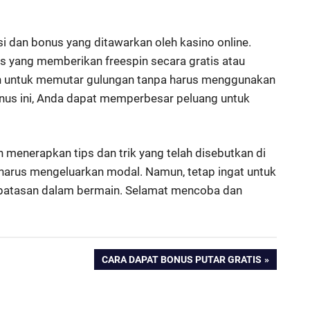
i dan bonus yang ditawarkan oleh kasino online.
 yang memberikan freespin secara gratis atau
n untuk memutar gulungan tanpa harus menggunakan
nus ini, Anda dapat memperbesar peluang untuk
enerapkan tips dan trik yang telah disebutkan di
harus mengeluarkan modal. Namun, tetap ingat untuk
 batasan dalam bermain. Selamat mencoba dan
NEXT
CARA DAPAT BONUS PUTAR GRATIS
POST: