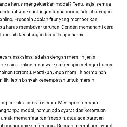
anpa harus mengeluarkan modal? Tentu saja, semua
 mendapatkan keuntungan tanpa modal adalah dengan
online. Freespin adalah fitur yang memberikan
pa harus membayar taruhan. Dengan memahami cara
 meraih keuntungan besar tanpa harus
ecara maksimal adalah dengan memilih jenis
n kasino online menawarkan freespin sebagai bonus
ainan tertentu. Pastikan Anda memilih permainan
liki lebih banyak kesempatan untuk meraih
ang berlaku untuk freespin. Meskipun freespin
 tanpa modal, namun ada syarat dan ketentuan
u untuk memanfaatkan freespin, atau ada batasan
elah menggunakan freespin. Dengan memahami syarat