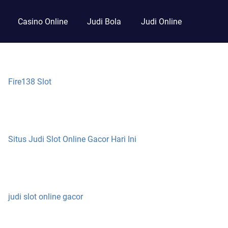
Casino Online
Judi Bola
Judi Online
Fire138 Slot
Situs Judi Slot Online Gacor Hari Ini
judi slot online gacor