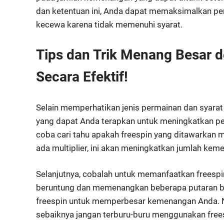
dan ketentuan ini, Anda dapat memaksimalkan p
kecewa karena tidak memenuhi syarat.
Tips dan Trik Menang Besar 
Secara Efektif!
Selain memperhatikan jenis permainan dan syarat 
yang dapat Anda terapkan untuk meningkatkan p
coba cari tahu apakah freespin yang ditawarkan 
ada multiplier, ini akan meningkatkan jumlah kem
Selanjutnya, cobalah untuk memanfaatkan freespin
beruntung dan memenangkan beberapa putaran be
freespin untuk memperbesar kemenangan Anda. N
sebaiknya jangan terburu-buru menggunakan free