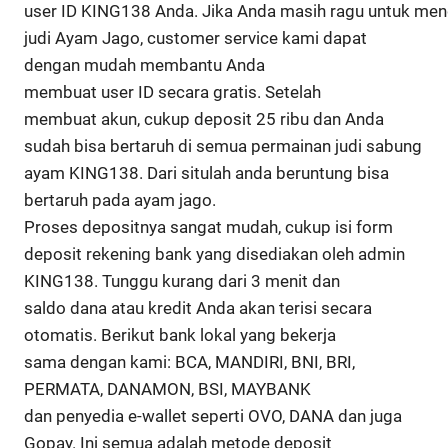
user ID KING138 Anda. Jika Anda masih ragu untuk men
judi Ayam Jago, customer service kami dapat
dengan mudah membantu Anda
membuat user ID secara gratis. Setelah
membuat akun, cukup deposit 25 ribu dan Anda
sudah bisa bertaruh di semua permainan judi sabung
ayam KING138. Dari situlah anda beruntung bisa
bertaruh pada ayam jago.
Proses depositnya sangat mudah, cukup isi form
deposit rekening bank yang disediakan oleh admin
KING138. Tunggu kurang dari 3 menit dan
saldo dana atau kredit Anda akan terisi secara
otomatis. Berikut bank lokal yang bekerja
sama dengan kami: BCA, MANDIRI, BNI, BRI,
PERMATA, DANAMON, BSI, MAYBANK
dan penyedia e-wallet seperti OVO, DANA dan juga
Gopay. Ini semua adalah metode deposit