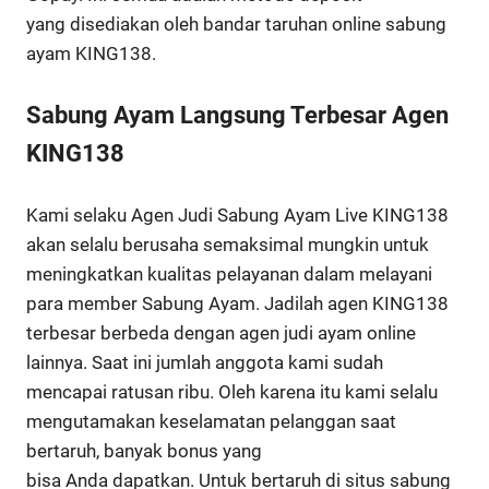
yang disediakan oleh bandar taruhan online sabung
ayam KING138.
Sabung Ayam Langsung Terbesar Agen
KING138
Kami selaku Agen Judi Sabung Ayam Live KING138
akan selalu berusaha semaksimal mungkin untuk
meningkatkan kualitas pelayanan dalam melayani
para member Sabung Ayam. Jadilah agen KING138
terbesar berbeda dengan agen judi ayam online
lainnya. Saat ini jumlah anggota kami sudah
mencapai ratusan ribu. Oleh karena itu kami selalu
mengutamakan keselamatan pelanggan saat
bertaruh, banyak bonus yang
bisa Anda dapatkan. Untuk bertaruh di situs sabung