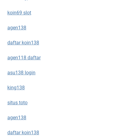
koin69 slot
agen138
daftar koin138
agen118 daftar
asu138 login
king138
situs toto
agen138
daftar koin138