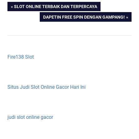
Navigasi
PREVIOUS
SLOT ONLINE TERBAIK DAN TERPERCAYA
POST:
NEXT
DAPETIN FREE SPIN DENGAN GAMPANG!
pos
POST:
Fire138 Slot
Situs Judi Slot Online Gacor Hari Ini
judi slot online gacor