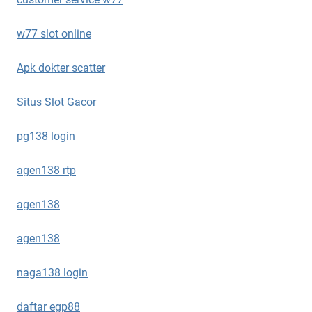
w77 slot online
Apk dokter scatter
Situs Slot Gacor
pg138 login
agen138 rtp
agen138
agen138
naga138 login
daftar egp88