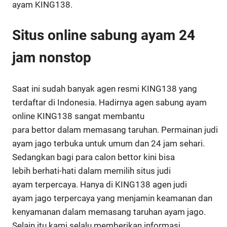
ayam KING138.
Situs online sabung ayam 24
jam nonstop
Saat ini sudah banyak agen resmi KING138 yang
terdaftar di Indonesia. Hadirnya agen sabung ayam
online KING138 sangat membantu
para bettor dalam memasang taruhan. Permainan judi
ayam jago terbuka untuk umum dan 24 jam sehari.
Sedangkan bagi para calon bettor kini bisa
lebih berhati-hati dalam memilih situs judi
ayam terpercaya. Hanya di KING138 agen judi
ayam jago terpercaya yang menjamin keamanan dan
kenyamanan dalam memasang taruhan ayam jago.
Selain itu kami selalu memberikan informasi