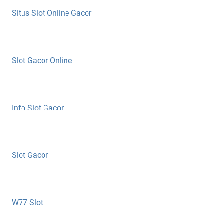
Situs Slot Online Gacor
Slot Gacor Online
Info Slot Gacor
Slot Gacor
W77 Slot