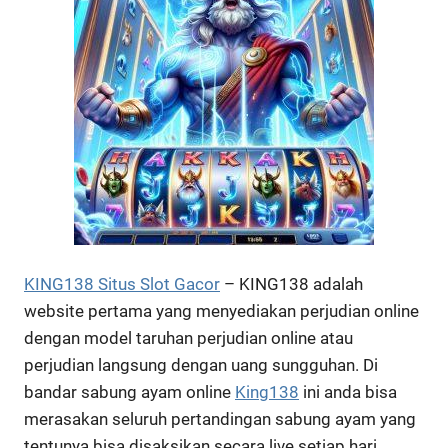
KING138 Situs Slot Gacor
– KING138 adalah
website pertama yang menyediakan perjudian online
dengan model taruhan perjudian online atau
perjudian langsung dengan uang sungguhan. Di
bandar sabung ayam online
King138
ini anda bisa
merasakan seluruh pertandingan sabung ayam yang
tentunya bisa disaksikan secara live setiap hari.