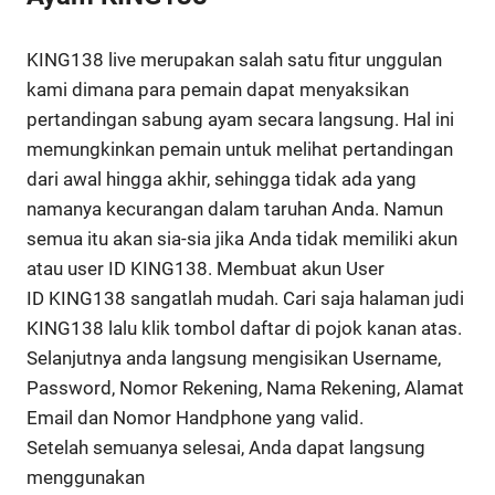
KING138 live merupakan salah satu fitur unggulan
kami dimana para pemain dapat menyaksikan
pertandingan sabung ayam secara langsung. Hal ini
memungkinkan pemain untuk melihat pertandingan
dari awal hingga akhir, sehingga tidak ada yang
namanya kecurangan dalam taruhan Anda. Namun
semua itu akan sia-sia jika Anda tidak memiliki akun
atau user ID KING138. Membuat akun User
ID KING138 sangatlah mudah. Cari saja halaman judi
KING138 lalu klik tombol daftar di pojok kanan atas.
Selanjutnya anda langsung mengisikan Username,
Password, Nomor Rekening, Nama Rekening, Alamat
Email dan Nomor Handphone yang valid.
Setelah semuanya selesai, Anda dapat langsung
menggunakan