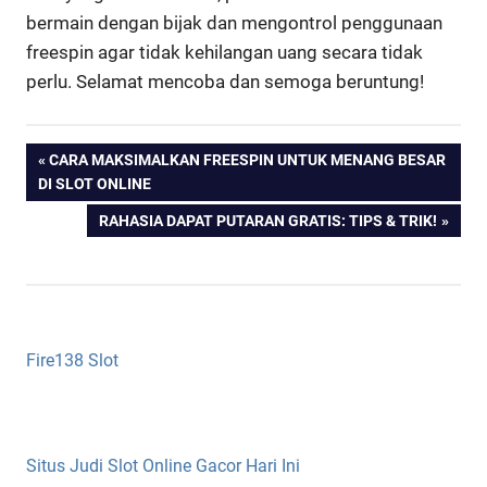
bermain dengan bijak dan mengontrol penggunaan
freespin agar tidak kehilangan uang secara tidak
perlu. Selamat mencoba dan semoga beruntung!
Navigasi
PREVIOUS
CARA MAKSIMALKAN FREESPIN UNTUK MENANG BESAR
POST:
DI SLOT ONLINE
pos
NEXT
RAHASIA DAPAT PUTARAN GRATIS: TIPS & TRIK!
POST:
Fire138 Slot
Situs Judi Slot Online Gacor Hari Ini