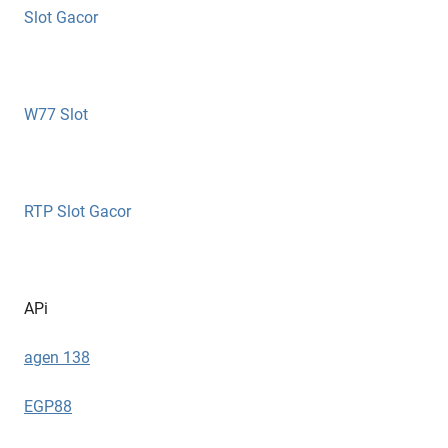
Slot Gacor
W77 Slot
RTP Slot Gacor
APi
agen 138
EGP88