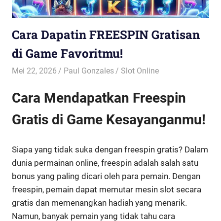
Cara Dapatin FREESPIN Gratisan
di Game Favoritmu!
Mei 22, 2026
Paul Gonzales
Slot Online
Cara Mendapatkan Freespin
Gratis di Game Kesayanganmu!
Siapa yang tidak suka dengan freespin gratis? Dalam
dunia permainan online, freespin adalah salah satu
bonus yang paling dicari oleh para pemain. Dengan
freespin, pemain dapat memutar mesin slot secara
gratis dan memenangkan hadiah yang menarik.
Namun, banyak pemain yang tidak tahu cara