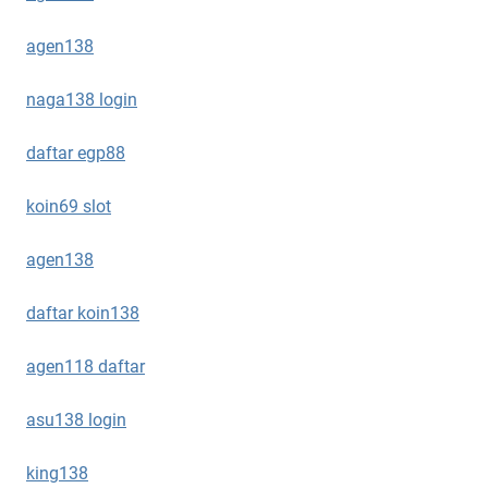
agen138
naga138 login
daftar egp88
koin69 slot
agen138
daftar koin138
agen118 daftar
asu138 login
king138