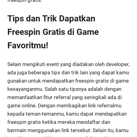
Tips dan Trik Dapatkan
Freespin Gratis di Game
Favoritmu!
Selain mengikuti event yang diadakan oleh developer,
ada juga beberapa tips dan trik lain yang dapat kamu
gunakan untuk mendapatkan freespin gratis di game
kesayanganmu. Salah satu tipsnya adalah dengan
memanfaatkan fitur referral yang seringkali ada di
game online. Dengan membagikan link referralmu
kepada teman-temanmu, kamu dapat mendapatkan
freespin gratis ketika mereka mendaftar dan
bermain menggunakan link tersebut. Selain itu, kamu