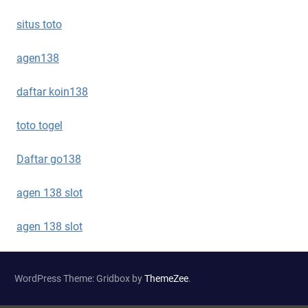
situs toto
agen138
daftar koin138
toto togel
Daftar go138
agen 138 slot
agen 138 slot
WordPress Theme: Gridbox by
ThemeZee
.