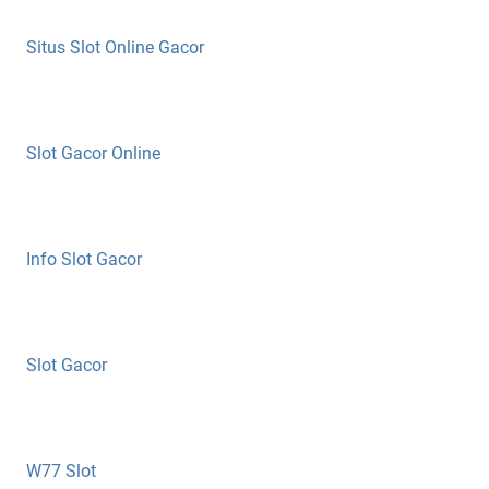
Situs Slot Online Gacor
Slot Gacor Online
Info Slot Gacor
Slot Gacor
W77 Slot