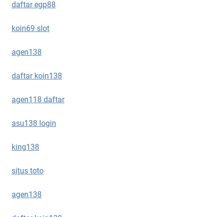
daftar egp88
koin69 slot
agen138
daftar koin138
agen118 daftar
asu138 login
king138
situs toto
agen138