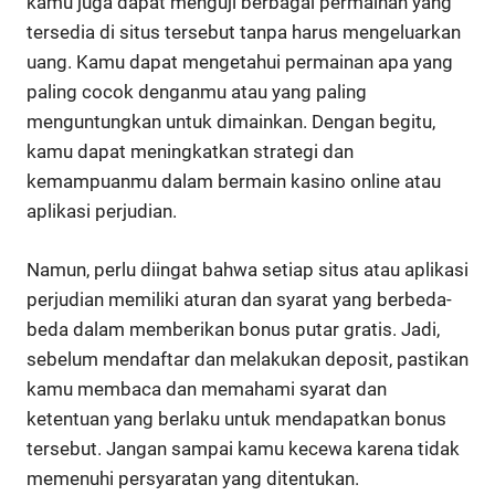
kamu juga dapat menguji berbagai permainan yang
tersedia di situs tersebut tanpa harus mengeluarkan
uang. Kamu dapat mengetahui permainan apa yang
paling cocok denganmu atau yang paling
menguntungkan untuk dimainkan. Dengan begitu,
kamu dapat meningkatkan strategi dan
kemampuanmu dalam bermain kasino online atau
aplikasi perjudian.
Namun, perlu diingat bahwa setiap situs atau aplikasi
perjudian memiliki aturan dan syarat yang berbeda-
beda dalam memberikan bonus putar gratis. Jadi,
sebelum mendaftar dan melakukan deposit, pastikan
kamu membaca dan memahami syarat dan
ketentuan yang berlaku untuk mendapatkan bonus
tersebut. Jangan sampai kamu kecewa karena tidak
memenuhi persyaratan yang ditentukan.