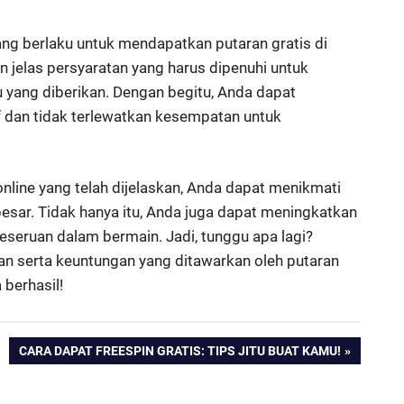
yang berlaku untuk mendapatkan putaran gratis di
 jelas persyaratan yang harus dipenuhi untuk
 yang diberikan. Dengan begitu, Anda dapat
f dan tidak terlewatkan kesempatan untuk
online yang telah dijelaskan, Anda dapat menikmati
esar. Tidak hanya itu, Anda juga dapat meningkatkan
seruan dalam bermain. Jadi, tunggu apa lagi?
an serta keuntungan yang ditawarkan oleh putaran
 berhasil!
NEXT
CARA DAPAT FREESPIN GRATIS: TIPS JITU BUAT KAMU!
POST: