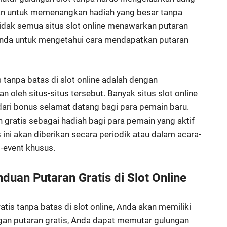
tan untuk memenangkan hadiah yang besar tanpa
idak semua situs slot online menawarkan putaran
i Anda untuk mengetahui cara mendapatkan putaran
 tanpa batas di slot online adalah dengan
leh situs-situs tersebut. Banyak situs slot online
ari bonus selamat datang bagi para pemain baru.
n gratis sebagai hadiah bagi para pemain yang aktif
s ini akan diberikan secara periodik atau dalam acara-
t-event khusus.
uan Putaran Gratis di Slot Online
is tanpa batas di slot online, Anda akan memiliki
an putaran gratis, Anda dapat memutar gulungan