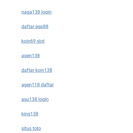
naga138 login
daftar egp88
koin69 slot
agen138
daftar koin138
agen118 daftar
asu138 login
king138
situs toto