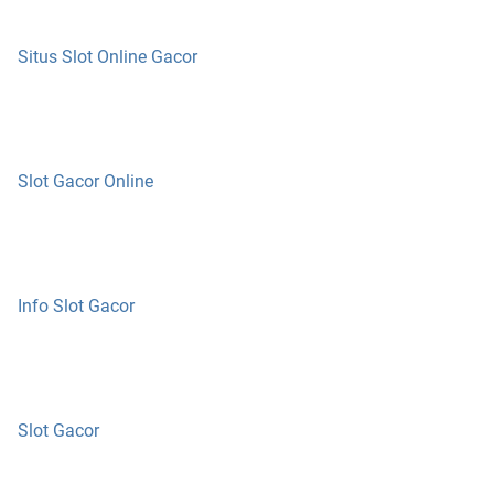
Situs Slot Online Gacor
Slot Gacor Online
Info Slot Gacor
Slot Gacor