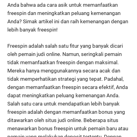
Anda bahwa ada cara asik untuk memanfaatkan
freespin dan meningkatkan peluang kemenangan
Anda? Simak artikel ini dan raih kemenangan dengan
lebih banyak freespin!
Freespin adalah salah satu fitur yang banyak dicari
oleh pemain judi online. Namun, seringkali pemain
tidak memanfaatkan freespin dengan maksimal.
Mereka hanya menggunakannya secara acak dan
tidak memperhatikan strategi yang tepat. Padahal,
dengan memanfaatkan freespin secara efektif, Anda
dapat meningkatkan peluang kemenangan Anda.
Salah satu cara untuk mendapatkan lebih banyak
freespin adalah dengan memanfaatkan bonus yang
ditawarkan oleh situs judi online. Beberapa situs
menawarkan bonus freespin untuk pemain baru atau
pemain yang melakukan deposit tertentu. Dengan