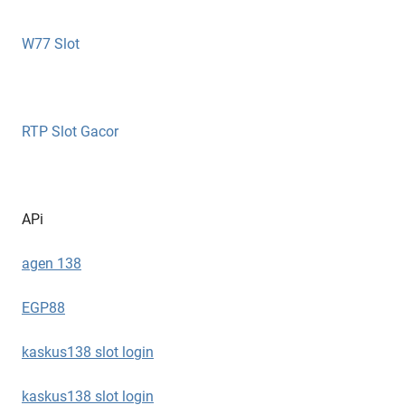
W77 Slot
RTP Slot Gacor
APi
agen 138
EGP88
kaskus138 slot login
kaskus138 slot login