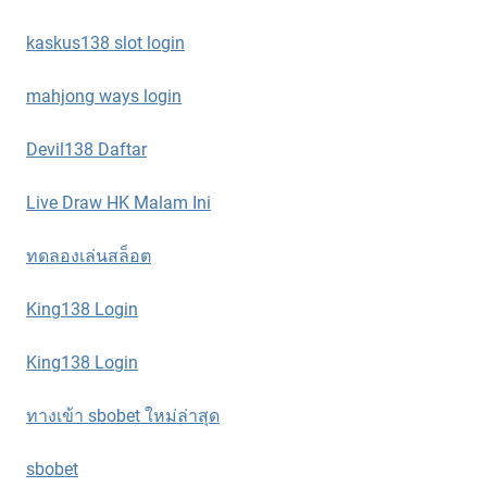
kaskus138 slot login
mahjong ways login
Devil138 Daftar
Live Draw HK Malam Ini
ทดลองเล่นสล็อต
King138 Login
King138 Login
ทางเข้า sbobet ใหม่ล่าสุด
sbobet