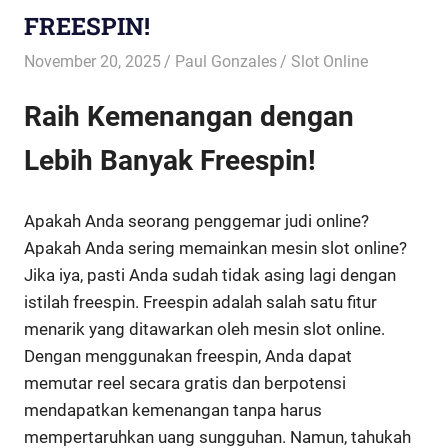
FREESPIN!
November 20, 2025
Paul Gonzales
Slot Online
Raih Kemenangan dengan
Lebih Banyak Freespin!
Apakah Anda seorang penggemar judi online?
Apakah Anda sering memainkan mesin slot online?
Jika iya, pasti Anda sudah tidak asing lagi dengan
istilah freespin. Freespin adalah salah satu fitur
menarik yang ditawarkan oleh mesin slot online.
Dengan menggunakan freespin, Anda dapat
memutar reel secara gratis dan berpotensi
mendapatkan kemenangan tanpa harus
mempertaruhkan uang sungguhan. Namun, tahukah