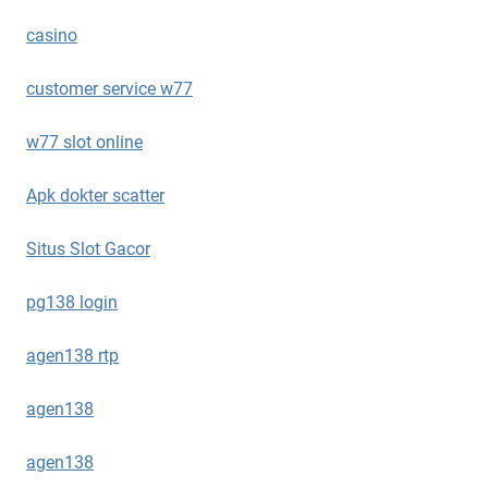
casino
customer service w77
w77 slot online
Apk dokter scatter
Situs Slot Gacor
pg138 login
agen138 rtp
agen138
agen138