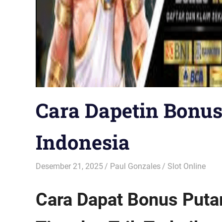
Cara Dapetin Bonus 
Indonesia
Desember 21, 2025
Paul Gonzales
Slot Online
Cara Dapat Bonus Putar