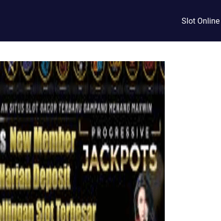
Slot Online