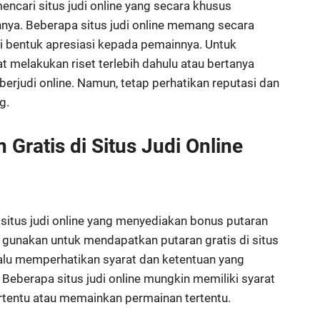
ncari situs judi online yang secara khusus
ya. Beberapa situs judi online memang secara
 bentuk apresiasi kepada pemainnya. Untuk
at melakukan riset terlebih dahulu atau bertanya
judi online. Namun, tetap perhatikan reputasi dan
g.
Gratis di Situs Judi Online
itus judi online yang menyediakan bonus putaran
a gunakan untuk mendapatkan putaran gratis di situs
elalu memperhatikan syarat dan ketentuan yang
Beberapa situs judi online mungkin memiliki syarat
rtentu atau memainkan permainan tertentu.