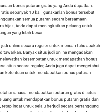
gunaan bonus putaran gratis yang Anda dapatkan.
ratis sebanyak 10 kali, gunakanlah bonus tersebut
menggunakan semua putaran secara bersamaan.
a bijak, Anda dapat meningkatkan peluang untuk
gan yang lebih besar.
s judi online secara reguler untuk mencari tahu apakah
 ditawarkan. Banyak situs judi online mengadakan
ak melewatkan kesempatan untuk mendapatkan bonus
sa situs secara reguler, Anda juga dapat mengetahui
an ketentuan untuk mendapatkan bonus putaran
etahui rahasia mendapatkan putaran gratis di situs
peluang untuk mendapatkan bonus putaran gratis dan
tetap ingat untuk selalu berjudi secara bertanggung