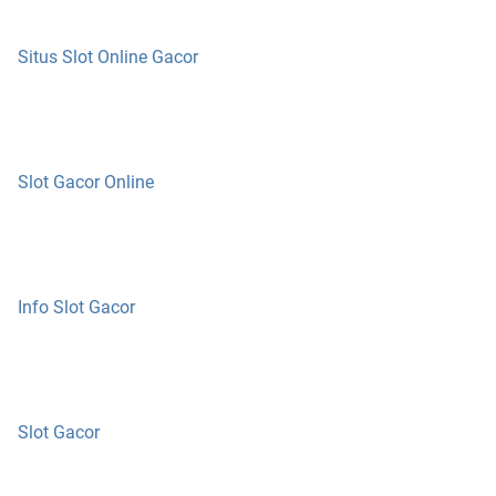
Situs Slot Online Gacor
Slot Gacor Online
Info Slot Gacor
Slot Gacor