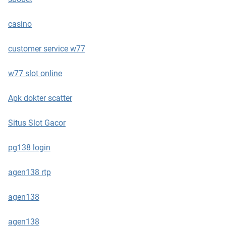
casino
customer service w77
w77 slot online
Apk dokter scatter
Situs Slot Gacor
pg138 login
agen138 rtp
agen138
agen138