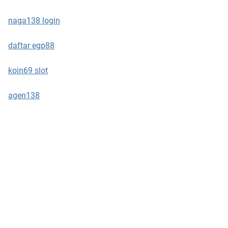
naga138 login
daftar egp88
koin69 slot
agen138