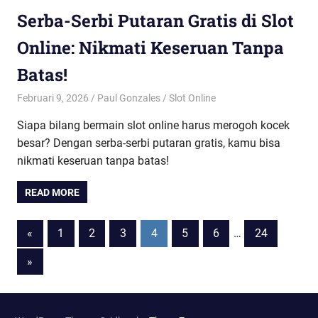
Serba-Serbi Putaran Gratis di Slot
Online: Nikmati Keseruan Tanpa
Batas!
Februari 9, 2026
Paul Gonzales
Slot Online
Siapa bilang bermain slot online harus merogoh kocek
besar? Dengan serba-serbi putaran gratis, kamu bisa
nikmati keseruan tanpa batas!
READ MORE
Paginasi
Previous
«
1
2
3
4
5
6
…
24
Posts
pos
Next
»
Posts