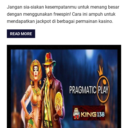
Jangan sia-siakan kesempatanmu untuk menang besar
dengan menggunakan freespin! Cara ini ampuh untuk
mendapatkan jackpot di berbagai permainan kasino.
READ MORE