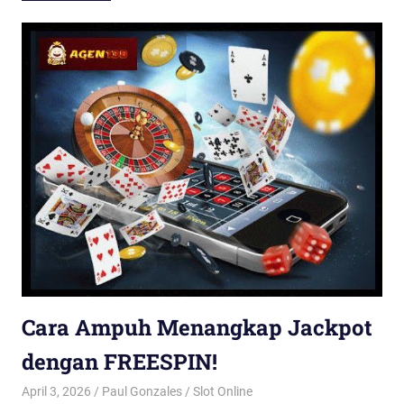
Cara Ampuh Menangkap Jackpot
dengan FREESPIN!
April 3, 2026
Paul Gonzales
Slot Online