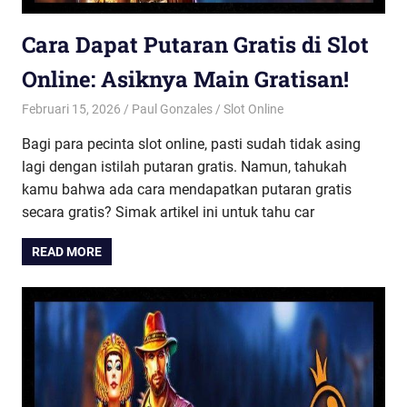
Cara Dapat Putaran Gratis di Slot
Online: Asiknya Main Gratisan!
Februari 15, 2026
Paul Gonzales
Slot Online
Bagi para pecinta slot online, pasti sudah tidak asing
lagi dengan istilah putaran gratis. Namun, tahukah
kamu bahwa ada cara mendapatkan putaran gratis
secara gratis? Simak artikel ini untuk tahu car
READ MORE