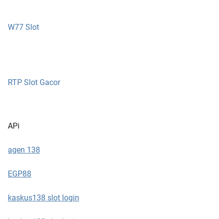
W77 Slot
RTP Slot Gacor
APi
agen 138
EGP88
kaskus138 slot login