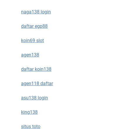
naga138 login
daftar egp88
koin69 slot
agen138
daftar koin138
agen118 daftar
asu138 login
king138
situs toto