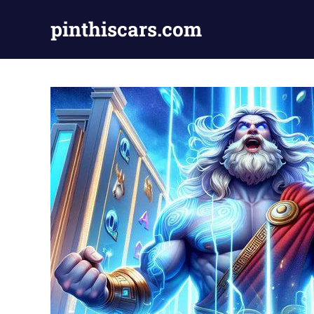
Skip
pinthiscars.com
to
content
pinthiscars.com