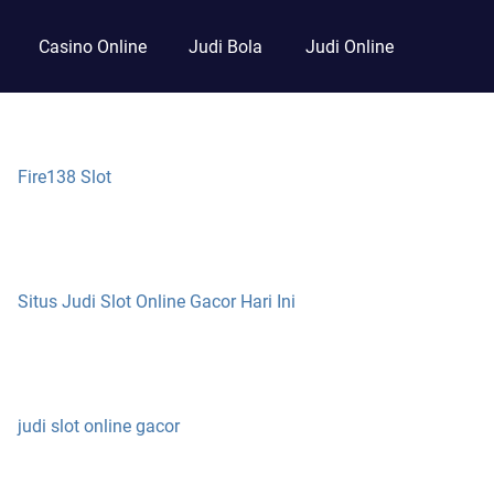
Casino Online
Judi Bola
Judi Online
Fire138 Slot
Situs Judi Slot Online Gacor Hari Ini
judi slot online gacor