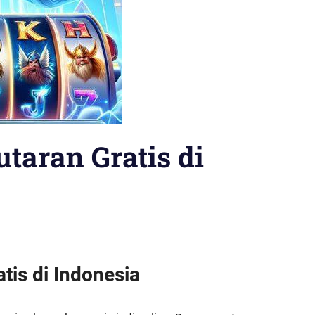
taran Gratis di
tis di Indonesia